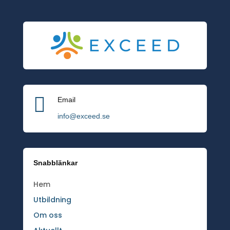

Email
info@exceed.se
Snabblänkar
Hem
Utbildning
Om oss