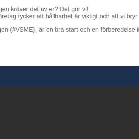
gen kräver det av er? Det gör vi!
företag tycker att hållbarhet är viktigt och att vi br
ringen (#VSME), är en bra start och en förberedels