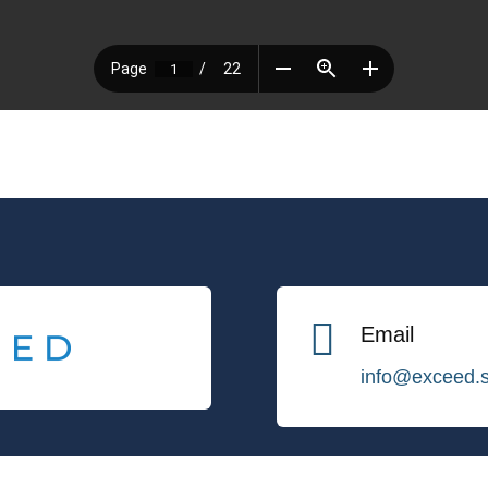

Email
info@exceed.