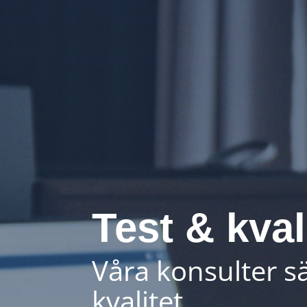
Test & kval
Våra konsulter sä
kvalitet