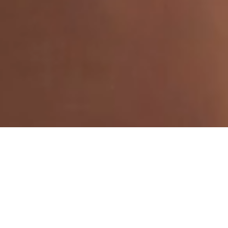
Exceed driver
framtidens lösningar